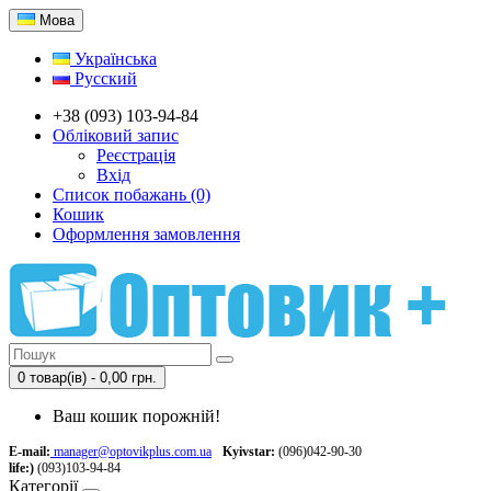
Мова
Українська
Русский
+38 (093) 103-94-84
Обліковий запис
Реєстрація
Вхід
Список побажань (0)
Кошик
Оформлення замовлення
0 товар(ів) - 0,00 грн.
Ваш кошик порожній!
E-mail:
manager@optovikplus.com.ua
Kyivstar:
(096)042-90-30
life:)
(093)103-94-84
Категорії