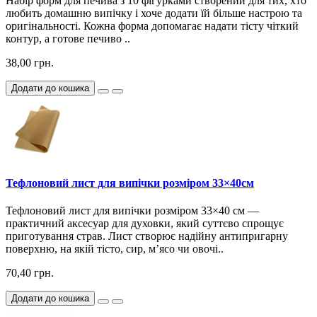
Набір форм для печива з 10 фігурками створений для тих, хто
любить домашню випічку і хоче додати їй більше настрою та
оригінальності. Кожна форма допомагає надати тісту чіткий
контур, а готове печиво ..
38,00 грн.
Додати до кошика
Тефлоновий лист для випічки розміром 33×40см
Тефлоновий лист для випічки розміром 33×40 см —
практичний аксесуар для духовки, який суттєво спрощує
приготування страв. Лист створює надійну антипригарну
поверхню, на якій тісто, сир, м’ясо чи овочі..
70,40 грн.
Додати до кошика