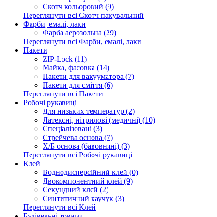
Скотч кольоровий (9)
Переглянути всі Скотч пакувальний
Фарби, емалі, лаки
Фарба аерозольна (29)
Переглянути всі Фарби, емалі, лаки
Пакети
ZIP-Lock (11)
Майка, фасовка (14)
Пакети для вакууматора (7)
Пакети для сміття (6)
Переглянути всі Пакети
Робочі рукавиці
Для низьких температур (2)
Латексні, нітрилові (медичні) (10)
Спеціалізовані (3)
Стрейчева основа (7)
Х/Б основа (бавовняні) (3)
Переглянути всі Робочі рукавиці
Клей
Воднодисперсійний клей (0)
Двокомпонентний клей (9)
Секундний клей (2)
Синтитичний каучук (3)
Переглянути всі Клей
Будівельні товари