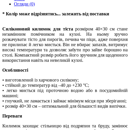
Огляди (0)
* Колір може відрізнятись... залежить від поставки
Силіконовий килимок для тіста
розміром 40×30 см стане
незамінним помічником на кухні. На ньому зручно
розкачувати тісто для пирогів, печива чи піци, адже поверхня
не прилипає й легко миється. Він не вбирає запахів, витримує
високі температури та дозволяє забути про зайве борошно на
столі. Компактний розмір робить його зручним для щоденного
використання навіть на невеликій кухні.
Особливості
• виготовлений із харчового силікону;
• стійкий до температур від –40 до +230 °C;
• легко миється під проточною водою або в посудомийній
машині;
• гнучкий, не ламається і займає мінімум місця при зберіганні;
• розмір 40×30 см – оптимальний для більшості видів випічки.
Переваги
Килимок захищає стільницю від подряпин та бруду, замінює