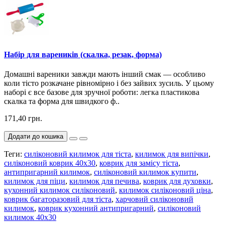
Набір для вареників (скалка, резак, форма)
Домашні вареники завжди мають інший смак — особливо
коли тісто розкачане рівномірно і без зайвих зусиль. У цьому
наборі є все базове для зручної роботи: легка пластикова
скалка та форма для швидкого ф..
171,40 грн.
Додати до кошика
Теги:
силіконовий килимок для тіста
,
килимок для випічки
,
силіконовий коврик 40х30
,
коврик для замісу тіста
,
антипригарний килимок
,
силіконовий килимок купити
,
килимок для піци
,
килимок для печива
,
коврик для духовки
,
кухонний килимок силіконовий
,
килимок силіконовий ціна
,
коврик багаторазовий для тіста
,
харчовий силіконовий
килимок
,
коврик кухонний антипригарний
,
силіконовий
килимок 40х30