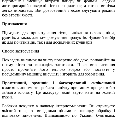
пергамент і зменшує витрати паперу чи фольги. Завдяки
антипригарній поверхні тісто не прилипає, а готова випічка
легко знімається. Він довговічний і може слугувати роками
без втрати якості.
Призначення
Підходить для приготування тіста, випікання печива, піци,
рулетів, а також для заморожування продуктів. Чудовий вибір
як для початківців, так і для досвідчених кулінарів.
Спосіб застосування
Покладіть килимок на чисту поверхню або деко, розкачайте на
ньому тісто чи викладіть заготовки. Після використання
просто промийте його теплою водою або поставте у
посудомийну машину, висушіть і згорніть для зберігання.
Практичний, зручний і багаторазовий силіконовий
килимок
допоможе зробити випічку приємним процесом без
зайвого клопоту. Це аксесуар, який варто мати на кожній
кухні.
Роблячи покупку в нашому інтернет-магазині Ви отримуєте
якісний товар за вигідними цінами та швидку обробку і
відправку замовлень. Відправляємо по Україні, будь-яким,