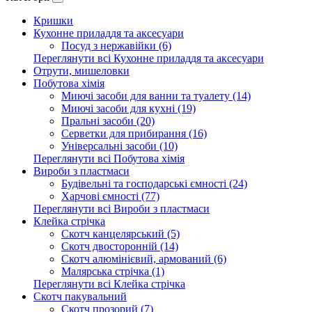
Кришки
Кухонне приладдя та аксесуари
Посуд з нержавійки (6)
Переглянути всі Кухонне приладдя та аксесуари
Отрути, мишеловки
Побутова хімія
Миючі засоби для ванни та туалету (14)
Миючі засоби для кухні (19)
Пральні засоби (20)
Серветки для прибирання (16)
Універсальні засоби (10)
Переглянути всі Побутова хімія
Вироби з пластмаси
Будівельні та господарські ємності (24)
Харчові ємності (77)
Переглянути всі Вироби з пластмаси
Клейка стрічка
Скотч канцелярський (5)
Скотч двосторонній (14)
Скотч алюмінієвий, армований (6)
Малярська стрічка (1)
Переглянути всі Клейка стрічка
Скотч пакувальний
Скотч прозорий (7)