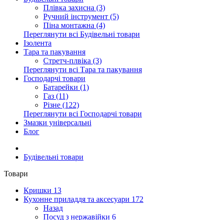
Плівка захисна (3)
Ручний інструмент (5)
Піна монтажна (4)
Переглянути всі Будівельні товари
Ізолента
Тара та пакування
Стретч-плвіка (3)
Переглянути всі Тара та пакування
Господарчі товари
Батарейки (1)
Газ (11)
Різне (122)
Переглянути всі Господарчі товари
Змазки універсальні
Блог
Будівельні товари
Товари
Кришки
13
Кухонне приладдя та аксесуари
172
Назад
Посуд з нержавійки
6