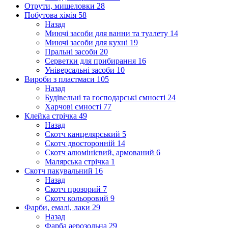
Отрути, мишеловки
28
Побутова хімія
58
Назад
Миючі засоби для ванни та туалету
14
Миючі засоби для кухні
19
Пральні засоби
20
Серветки для прибирання
16
Універсальні засоби
10
Вироби з пластмаси
105
Назад
Будівельні та господарські ємності
24
Харчові ємності
77
Клейка стрічка
49
Назад
Скотч канцелярський
5
Скотч двосторонній
14
Скотч алюмінієвий, армований
6
Малярська стрічка
1
Скотч пакувальний
16
Назад
Скотч прозорий
7
Скотч кольоровий
9
Фарби, емалі, лаки
29
Назад
Фарба аерозольна
29