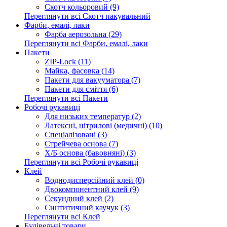
Скотч кольоровий (9)
Переглянути всі Скотч пакувальний
Фарби, емалі, лаки
Фарба аерозольна (29)
Переглянути всі Фарби, емалі, лаки
Пакети
ZIP-Lock (11)
Майка, фасовка (14)
Пакети для вакууматора (7)
Пакети для сміття (6)
Переглянути всі Пакети
Робочі рукавиці
Для низьких температур (2)
Латексні, нітрилові (медичні) (10)
Спеціалізовані (3)
Стрейчева основа (7)
Х/Б основа (бавовняні) (3)
Переглянути всі Робочі рукавиці
Клей
Воднодисперсійний клей (0)
Двокомпонентний клей (9)
Секундний клей (2)
Синтитичний каучук (3)
Переглянути всі Клей
Будівельні товари