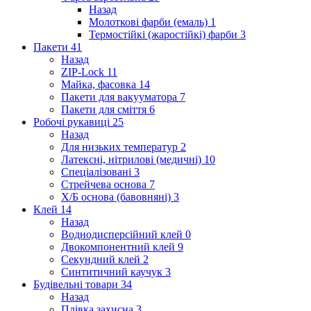
Назад
Молоткові фарби (емаль)
1
Термостійкі (жаростійкі) фарби
3
Пакети
41
Назад
ZIP-Lock
11
Майка, фасовка
14
Пакети для вакууматора
7
Пакети для сміття
6
Робочі рукавиці
25
Назад
Для низьких температур
2
Латексні, нітрилові (медичні)
10
Спеціалізовані
3
Стрейчева основа
7
Х/Б основа (бавовняні)
3
Клей
14
Назад
Воднодисперсійний клей
0
Двокомпонентний клей
9
Секундний клей
2
Синтитичний каучук
3
Будівельні товари
34
Назад
Плівка захисна
3