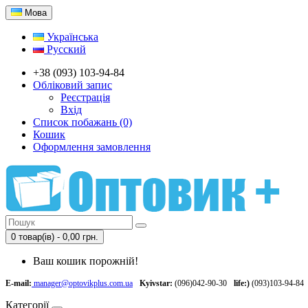
Мова
Українська
Русский
+38 (093) 103-94-84
Обліковий запис
Реєстрація
Вхід
Список побажань (0)
Кошик
Оформлення замовлення
0 товар(ів) - 0,00 грн.
Ваш кошик порожній!
E-mail:
manager@optovikplus.com.ua
Kyivstar:
(096)042-90-30
life:)
(093)103-94-84
Категорії