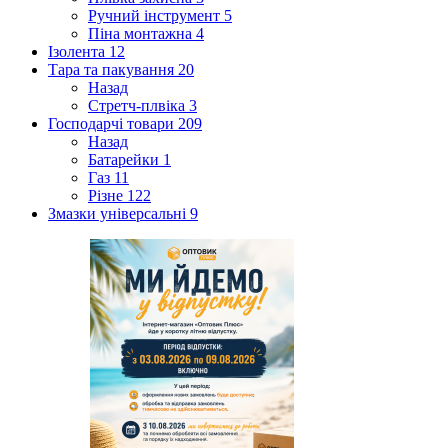
Ручний інструмент
5
Піна монтажна
4
Ізолента
12
Тара та пакування
20
Назад
Стретч-плвіка
3
Господарчі товари
209
Назад
Батарейки
1
Газ
11
Різне
122
Змазки універсальні
9