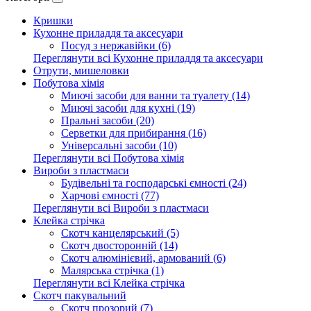
Кришки
Кухонне приладдя та аксесуари
Посуд з нержавійки (6)
Переглянути всі Кухонне приладдя та аксесуари
Отрути, мишеловки
Побутова хімія
Миючі засоби для ванни та туалету (14)
Миючі засоби для кухні (19)
Пральні засоби (20)
Серветки для прибирання (16)
Універсальні засоби (10)
Переглянути всі Побутова хімія
Вироби з пластмаси
Будівельні та господарські ємності (24)
Харчові ємності (77)
Переглянути всі Вироби з пластмаси
Клейка стрічка
Скотч канцелярський (5)
Скотч двосторонній (14)
Скотч алюмінієвий, армований (6)
Малярська стрічка (1)
Переглянути всі Клейка стрічка
Скотч пакувальний
Скотч прозорий (7)