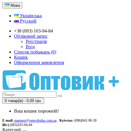
Мова
Українська
Русский
+38 (093) 103-94-84
Обліковий запис
Реєстрація
Вхід
Список побажань (0)
Кошик
Оформлення замовлення
0 товар(ів) - 0,00 грн.
Ваш кошик порожній!
E-mail:
manager@optovikplus.com.ua
Kyivstar:
(096)042-90-30
life:)
(093)103-94-84
Категорії