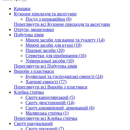
Кришки
Кухонне приладдя та аксесуари
Посуд з нержавійки (6)
Переглянути всі Кухонне приладдя та аксесуари
Отрути, мишеловки
Побутова хімія
Миючі засоби для ванни та туалету (14)
Миючі засоби для кухні (19)
Пральні засоби (20)
Серветки для прибирання (16)
Універсальні засоби (10)
Переглянути всі Побутова хімія
Вироби з пластмаси
Будівельні та господарські ємності (24)
Харчові ємності (77)
Переглянути всі Вироби з пластмаси
Клейка стрічка
Скотч канцелярський (5)
Скотч двосторонній (14)
Скотч алюмінієвий, армований (6)
Малярська стрічка (1)
Переглянути всі Клейка стрічка
Скотч пакувальний
Скотч прозорий (7)