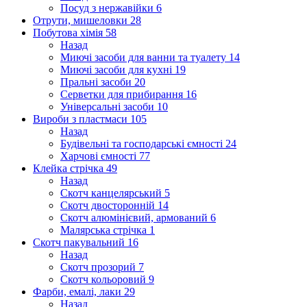
Посуд з нержавійки
6
Отрути, мишеловки
28
Побутова хімія
58
Назад
Миючі засоби для ванни та туалету
14
Миючі засоби для кухні
19
Пральні засоби
20
Серветки для прибирання
16
Універсальні засоби
10
Вироби з пластмаси
105
Назад
Будівельні та господарські ємності
24
Харчові ємності
77
Клейка стрічка
49
Назад
Скотч канцелярський
5
Скотч двосторонній
14
Скотч алюмінієвий, армований
6
Малярська стрічка
1
Скотч пакувальний
16
Назад
Скотч прозорий
7
Скотч кольоровий
9
Фарби, емалі, лаки
29
Назад