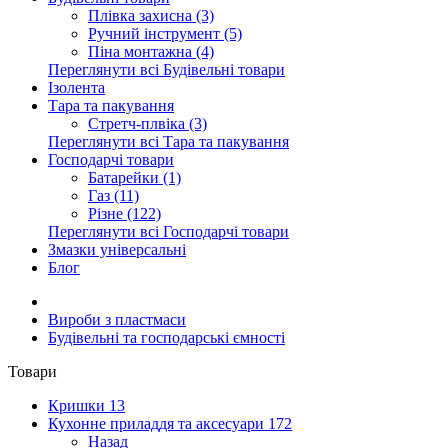
Плівка захисна (3)
Ручний інструмент (5)
Піна монтажна (4)
Переглянути всі Будівельні товари
Ізолента
Тара та пакування
Стретч-плвіка (3)
Переглянути всі Тара та пакування
Господарчі товари
Батарейки (1)
Газ (11)
Різне (122)
Переглянути всі Господарчі товари
Змазки універсальні
Блог
Вироби з пластмаси
Будівельні та господарські ємності
Товари
Кришки
13
Кухонне приладдя та аксесуари
172
Назад