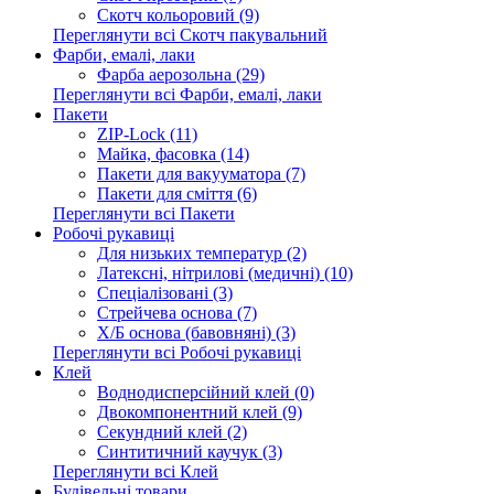
Скотч кольоровий (9)
Переглянути всі Скотч пакувальний
Фарби, емалі, лаки
Фарба аерозольна (29)
Переглянути всі Фарби, емалі, лаки
Пакети
ZIP-Lock (11)
Майка, фасовка (14)
Пакети для вакууматора (7)
Пакети для сміття (6)
Переглянути всі Пакети
Робочі рукавиці
Для низьких температур (2)
Латексні, нітрилові (медичні) (10)
Спеціалізовані (3)
Стрейчева основа (7)
Х/Б основа (бавовняні) (3)
Переглянути всі Робочі рукавиці
Клей
Воднодисперсійний клей (0)
Двокомпонентний клей (9)
Секундний клей (2)
Синтитичний каучук (3)
Переглянути всі Клей
Будівельні товари