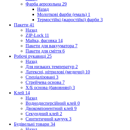
Фарба аерозольна
29
Назад
Молоткові фарби (емаль)
1
Термостійкі (жаростійкі) фарби
3
Пакети
41
Назад
ZIP-Lock
11
Майка, фасовка
14
Пакети для вакууматора
7
Пакети для сміття
6
Робочі рукавиці
25
Назад
Для низьких температур
2
Латексні, нітрилові (медичні)
10
Спеціалізовані
3
Стрейчева основа
7
Х/Б основа (бавовняні)
3
Клей
14
Назад
Воднодисперсійний клей
0
Двокомпонентний клей
9
Секундний клей
2
Синтитичний каучук
3
Будівельні товари
34
Назад