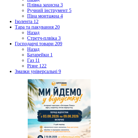
Плівка захисна
3
Ручний інструмент
5
Піна монтажна
4
Ізолента
12
Тара та пакування
20
Назад
Стретч-плвіка
3
Господарчі товари
209
Назад
Батарейки
1
Газ
11
Різне
122
Змазки універсальні
9