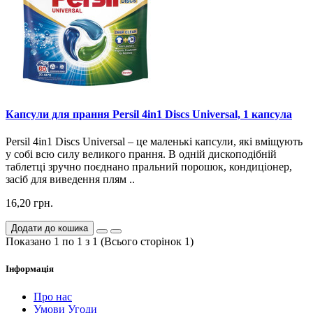
Капсули для прання Persil 4in1 Discs Universal, 1 капсула
Persil 4in1 Discs Universal – це маленькі капсули, які вміщують
у собі всю силу великого прання. В одній дископодібній
таблетці зручно поєднано пральний порошок, кондиціонер,
засіб для виведення плям ..
16,20 грн.
Додати до кошика
Показано 1 по 1 з 1 (Всього сторінок 1)
Інформація
Про нас
Умови Угоди