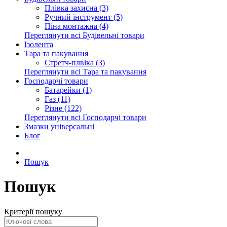
Плівка захисна (3)
Ручний інструмент (5)
Піна монтажна (4)
Переглянути всі Будівельні товари
Ізолента
Тара та пакування
Стретч-плвіка (3)
Переглянути всі Тара та пакування
Господарчі товари
Батарейки (1)
Газ (11)
Різне (122)
Переглянути всі Господарчі товари
Змазки універсальні
Блог
Пошук
Пошук
Критерії пошуку