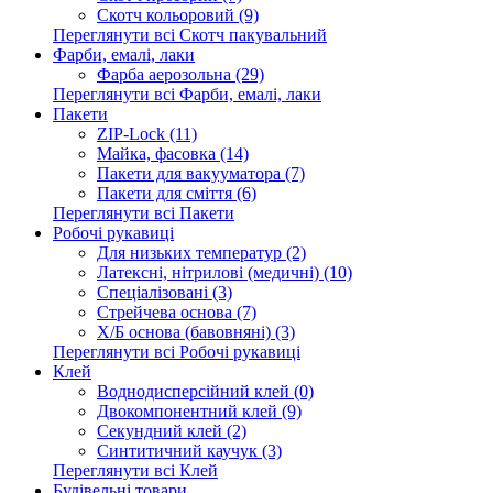
Скотч кольоровий (9)
Переглянути всі Скотч пакувальний
Фарби, емалі, лаки
Фарба аерозольна (29)
Переглянути всі Фарби, емалі, лаки
Пакети
ZIP-Lock (11)
Майка, фасовка (14)
Пакети для вакууматора (7)
Пакети для сміття (6)
Переглянути всі Пакети
Робочі рукавиці
Для низьких температур (2)
Латексні, нітрилові (медичні) (10)
Спеціалізовані (3)
Стрейчева основа (7)
Х/Б основа (бавовняні) (3)
Переглянути всі Робочі рукавиці
Клей
Воднодисперсійний клей (0)
Двокомпонентний клей (9)
Секундний клей (2)
Синтитичний каучук (3)
Переглянути всі Клей
Будівельні товари