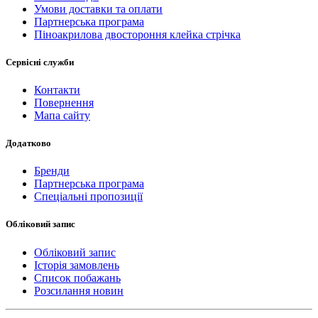
Умови доставки та оплати
Партнерська програма
Піноакрилова двостороння клейка стрічка
Сервісні служби
Контакти
Повернення
Мапа сайту
Додатково
Бренди
Партнерська програма
Спеціальні пропозиції
Обліковий запис
Обліковий запис
Історія замовлень
Список побажань
Розсилання новин