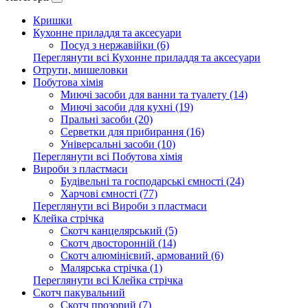
Кришки
Кухонне приладдя та аксесуари
Посуд з нержавійки (6)
Переглянути всі Кухонне приладдя та аксесуари
Отрути, мишеловки
Побутова хімія
Миючі засоби для ванни та туалету (14)
Миючі засоби для кухні (19)
Пральні засоби (20)
Серветки для прибирання (16)
Універсальні засоби (10)
Переглянути всі Побутова хімія
Вироби з пластмаси
Будівельні та господарські ємності (24)
Харчові ємності (77)
Переглянути всі Вироби з пластмаси
Клейка стрічка
Скотч канцелярський (5)
Скотч двосторонній (14)
Скотч алюмінієвий, армований (6)
Малярська стрічка (1)
Переглянути всі Клейка стрічка
Скотч пакувальний
Скотч прозорий (7)