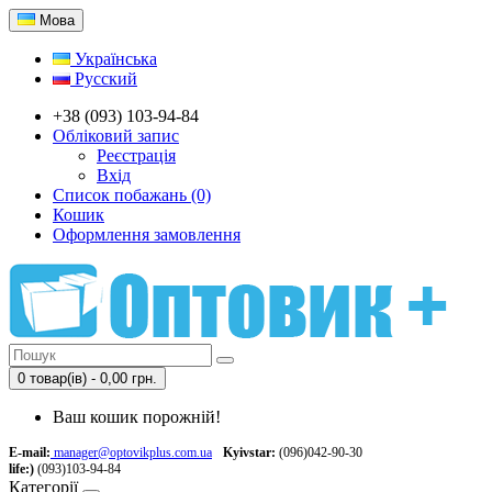
Мова
Українська
Русский
+38 (093) 103-94-84
Обліковий запис
Реєстрація
Вхід
Список побажань (0)
Кошик
Оформлення замовлення
0 товар(ів) - 0,00 грн.
Ваш кошик порожній!
E-mail:
manager@optovikplus.com.ua
Kyivstar:
(096)042-90-30
life:)
(093)103-94-84
Категорії